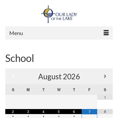
Menu
School
August
2026
S
M
T
W
T
F
S
1
2
3
4
5
6
8
7
•
•
•
•
•